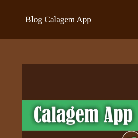
Ir
para
Blog Calagem App
o
conteúdo