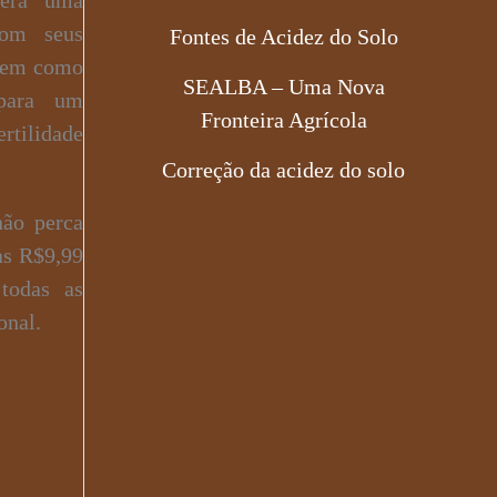
com seus
Fontes de Acidez do Solo
 tem como
SEALBA – Uma Nova
ara um
Fronteira Agrícola
rtilidade
Correção da acidez do solo
não perca
as R$9,99
todas as
onal.