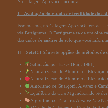
No calagem App você encontra:
I – Avaliação do estado de fertilidade do so
Isso mesmo, no Calagem App você tem acesso 
via Fertigrama. O Fertigrama te dá um olha rá
dos dados de análise de solo que você informa
II – Sete!!!! São sete opções de métodos de
Saturação por Bases (Raij, 1981)
Neutralização do Alumínio e Elevaçã
Neutralização do Alumínio e Elevação 
Algoritmo de Guarçoni, Alvarez e Cami
Equilíbrio do Ca e Mg indicando % dese
Algoritmo de Teixeira, Alvarez V. e Ne
Método de Calagem do Estado do Rio de