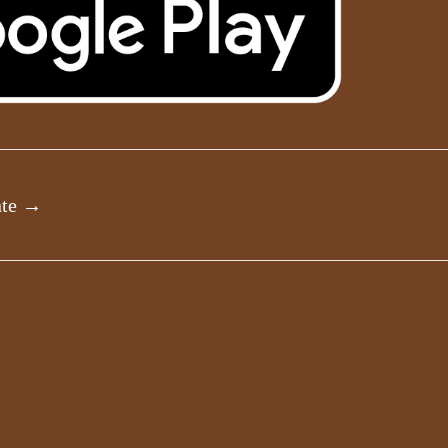
nte
→