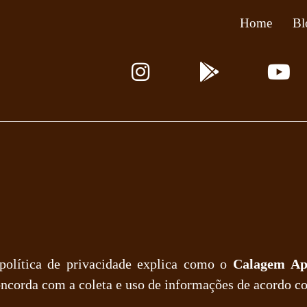
Home
Bl
I
G
Y
n
o
o
s
o
u
t
g
t
a
l
u
g
e
b
r
-
e
a
p
m
l
a
 política de privacidade explica como o
Calagem A
y
oncorda com a coleta e uso de informações de acordo co