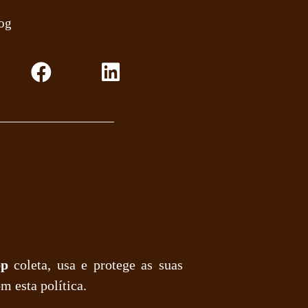
og
F
L
a
i
c
n
e
k
b
e
o
d
o
i
k
n
pp
coleta, usa e protege as suas
m esta política.