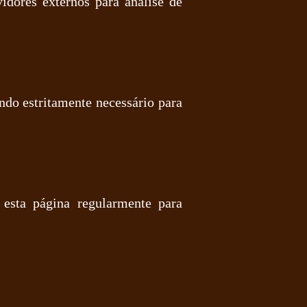
idores externos para análise de
ndo estritamente necessário para
esta página regularmente para