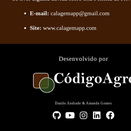
E-mail:
calagemapp@gmail.com
Site:
www.calagemapp.com
Desenvolvido por
Danilo Andrade & Amanda Gomes
G
Y
I
L
F
i
o
n
i
a
t
u
s
n
c