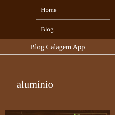
Ir
para
Home
o
conteúdo
Blog
Blog Calagem App
alumínio
Gessagem